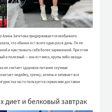
ю Алина Загитова придерживается необычного
зала, что обычно ест всего один раз в день. По ее
вной и чувствовать себя более заряженной. При этом
ый и полезный — она ест мясо, крупы либо овощи.
ка не считает здоровое питание скучным
читает индейку, гречку, зелень и запивает все
гуристка часто пользуется сервисами доставки
х диет и белковый завтрак