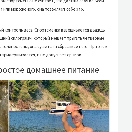
том спортсменка не считает, что должна себя во всем
ра или мороженого, она позволяет себе это,
й контроль веса. Спортсменка взвешивается дважды
лишний килограмм, который мешает прыгать четверные
 голеностопы, она сушится и сбрасывает его. При этом
 придерживается, и не допускает срывов.
простое домашнее питание