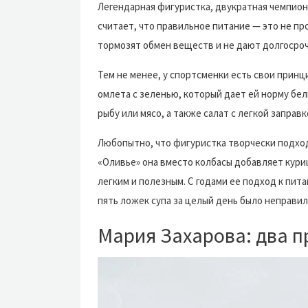
Легендарная фигуристка, двукратная чемпионк
считает, что правильное питание — это не пр
тормозят обмен веществ и не дают долгосроч
Тем не менее, у спортсменки есть свои принц
омлета с зеленью, который дает ей норму бел
рыбу или мясо, а также салат с легкой заправк
Любопытно, что фигуристка творчески подхо
«Оливье» она вместо колбасы добавляет кури
легким и полезным. С годами ее подход к пит
пять ложек супа за целый день было неправил
Мария Захарова: два п