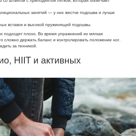
 со штангой с приподнятой пяткой, которая облегчает
ункциональных занятий — у них жестче подошва и лучше
ных вставок и высокой пружинящей подошвы.
ых подходят плохо. Во время упражнений их мягкая
го сложно держать баланс и контролировать положение ног.
едить за техникой.
о, HIIT и активных