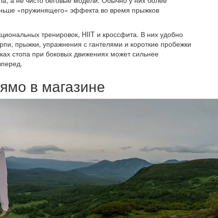
а, а не чисто беговые модели. Обычно у них более
еньше «пружинящего» эффекта во время прыжков
циональных тренировок, HIIT и кроссфита. В них удобно
рпи, прыжки, упражнения с гантелями и короткие пробежки
овках стопа при боковых движениях может сильнее
вперед.
рямо в магазине